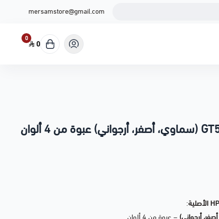
mersamstore@gmail.com
0
0
HP GT53XL (أسود) + GT52 (سماوي، أصفر، أرجواني) عبوة من 4 ألوان
H الأصلية
:
– عبوة من 4 ألوان.