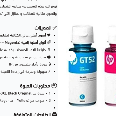
توفر لك هذه المجموعة طباعة اقتصادية
والصور. مثالية للمكاتب والمنازل التي ت
✅ المميزات
🖤
أسود أصلي عالي الكثافة
لطباعة
🌈
ألوان أصلية زاهية (Cyan – Yellow – Magenta)
📄 طباعة آلاف الصفحات بكفاءة عا
🖨️ متوافق مع مجموعة واسعة من طابعات HP Ink Tank 
🔒 جودة وأداء مضمون من HP.
⚡ سهولة وسرعة في إعادة التعبئة
📦 محتويات العبوة
1 × عبوة حبر
3XL Black Original
3 × عبوات حبر
agenta – Yellow).
🖨️ الطابعات المتوافقة