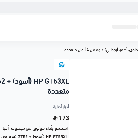
متعددة
أحبار أصلية
173
استمتع بأداء موثوق مع مجموعة أحبار
P
HP GT53XL (أسود) + GT52 (سماوي، أصفر، أرجواني)