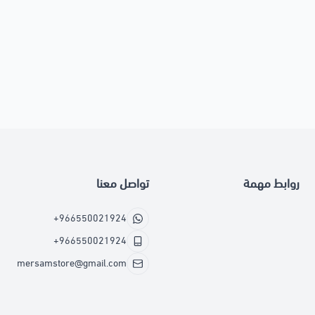
روابط مهمة
تواصل معنا
+966550021924
+966550021924
mersamstore@gmail.com