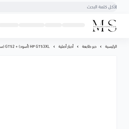
متجر مرسام
الرئيسية
حبر طابعة
أحبار أصلية
HP GT53XL (أسود) + GT52 (سماوي، أصفر، أرجواني) عبوة من 4 ألوان متعددة