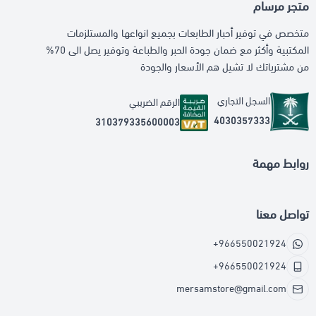
متجر مرسام
متخصص في توفير أحبار الطابعات بجميع انواعها والمستلزمات
المكتبية وأكثر مع ضمان جودة الحبر والطباعة وتوفير يصل الى 70%
من مشترياتك لا تشيل هم الأسعار والجودة
السجل التجاري
الرقم الضريبي
4030357333
310379335600003
روابط مهمة
تواصل معنا
+966550021924
+966550021924
mersamstore@gmail.com