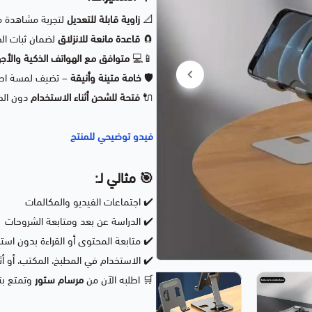
📐
زاوية قابلة للتعديل
لتجربة مشاهدة م
🧲
قاعدة مانعة للانزلاق
لضمان ثبات الج
📱💻
متوافق مع الهواتف الذكية والأجهزة ال
🛡️
خامة متينة وأنيقة
– تضيف لمسة احت
🔌
فتحة للشحن أثناء الاستخدام
دون الحا
فيدو توضيحي للمنتج
🎯
مثالي لـ:
✔️ اجتماعات الفيديو والمكالمات
✔️ الدراسة عن بعد ومتابعة الشروحات
✔️ متابعة المحتوى أو القراءة بدون استخ
✔️ الاستخدام في المطبخ، المكتب، أو أثن
🛒 اطلبه الآن من
مرسام ستور
وتمتع بتج