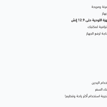
رنة ومريحة
هاز
لوحية حتى 12.9 إنش
رافية لمكتبك
جة لرفع الجهاز
دام اليدين
اء السفر
ربة استخدام أكثر راحة وتنظيم!