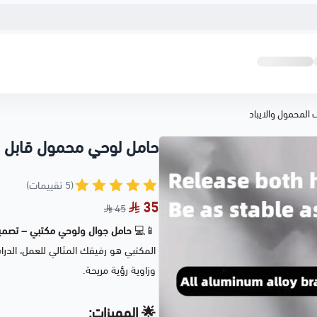
المحمول والايباد
حامل لوحي محمول قابل لل
(5 تقييمات)
35
45
📱💻
حامل جوال ولوحي مكتبي – تصميم 
المكتبي هو رفيقك المثالي للعمل، الدراس
وزاوية رؤية مريحة.
🌟
المميزات: