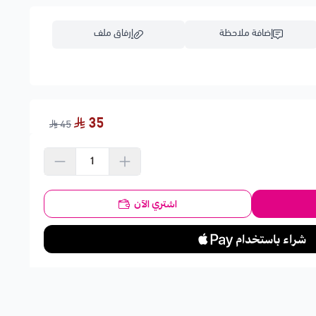
إضافة ملاحظة
إرفاق ملف
اسحب و افلت الملف هنا
35
45
استعراض
اشتري الآن