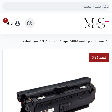
0
0
متجر مرسام
الرئيسية
حبر طابعة 508A اسود CF360A متوافق مع طابعات hp
خصم 25%